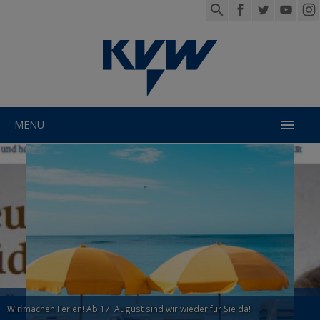

MENU
Kompass Juli August
KVW Jahresthema 2025- 2026
Arche im KVW steht für Wohnbauberatung
Wir machen Ferien! Ab 17. August sind wir wieder für Sie da!
Internationales EBCA Seminar in Brixen