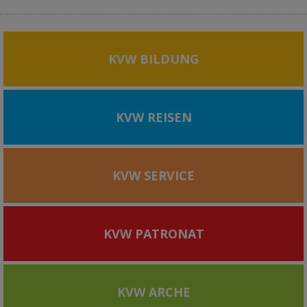
KVW BILDUNG
KVW REISEN
KVW SERVICE
KVW PATRONAT
KVW ARCHE