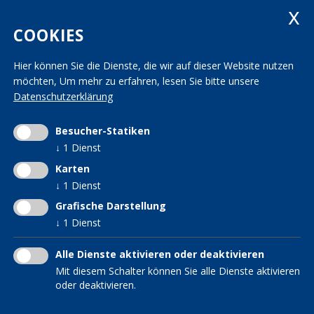
Fax +39 0471 982 867
landesleitung@kvw.org
COOKIES
Hier können Sie die Dienste, die wir auf dieser Website nutzen
Impressum
|
Datenschutz
|
Transparenz
möchten,
Um mehr zu erfahren, lesen Sie bitte unsere
Mwst.-Nr. 01163950213 | St.-Nr. 80006160214
Datenschutzerklärung
INTERESSENSGRUPPEN IM
KVW DIENSTE
KVW Arche
KVW
Frauen im KVW
KVW Bildung
Besucher-Statiken
KVW Hilfsfonds
↓
1
Dienst
KVW Reisen
KVW Interessensgruppe
Patronat KVW-ACLI
Karten
für Verwitwete und
↓
1
Dienst
KVW Service
Alleinstehende
Grafische Darstellung
KVW Senioren
↓
1
Dienst
Hebammen im KVW
Südtiroler in der Welt
Alle Dienste aktivieren oder deaktivieren
Mit diesem Schalter können Sie alle Dienste aktivieren
oder deaktivieren.