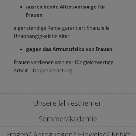
ausreichende Altersvorsorge für
Frauen
eigenständige Rente garantiert finanzielle
Unabhängigkeit im Alter
gegen das Armutsrisiko von Frauen
Frauen verdienen weniger für gleichwertige
Arbeit – Doppelbelastung
Unsere Jahresthemen
Sommerakademie
Unsere Jahresthemen
Fragen? Anregungen? Hinweise? Kritik?
2026 Frauen und Frieden: Suche Frieden