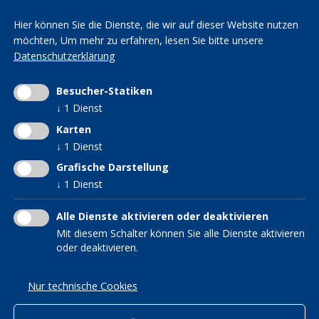
Hier können Sie die Dienste, die wir auf dieser Website nutzen
Impressum
|
Datenschutz
|
Transparenz
möchten,
Um mehr zu erfahren, lesen Sie bitte unsere
Mwst.-Nr. 01163950213 | St.-Nr. 80006160214
Datenschutzerklärung
INTERESSENSGRUPPEN IM
KVW DIENSTE
KVW Arche
KVW
Frauen im KVW
Besucher-Statiken
KVW Bildung
KVW Hilfsfonds
↓
1
Dienst
KVW Reisen
KVW Interessensgruppe
Patronat KVW-ACLI
Karten
für Verwitwete und
↓
1
Dienst
KVW Service
Alleinstehende
Grafische Darstellung
KVW Senioren
↓
1
Dienst
Hebammen im KVW
Südtiroler in der Welt
Alle Dienste aktivieren oder deaktivieren
Mit diesem Schalter können Sie alle Dienste aktivieren
oder deaktivieren.
MITGLIED WERDEN
Nur technische Cookies