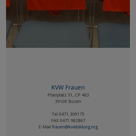
Tätigkeitsgesellschaft:
Zukunftsvision
für Europa?!
Zur gleichberechtigten
Partizipation von Frauen und Männern -
Vahrn, Brixen (I)
2004 - Europa sozial stark!?
Zur
Gleichstellung von Frauen und Männern -
im Bildungshaus St. Georg, Sarns Brixen (I)
2001 - Europa bleibt anders - Wie
KVW Frauen
Frauen leben und arbeiten wollen -
im
Pfarrplatz 31, CP 463
Bildungshaus St. Georg, Sarns Brixen (I)
39100 Bozen
Tel 0471 309175
FAX 0471 982867
E-Mail
frauen@kvwbildung.org