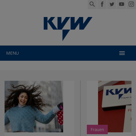

MENU
Frauen