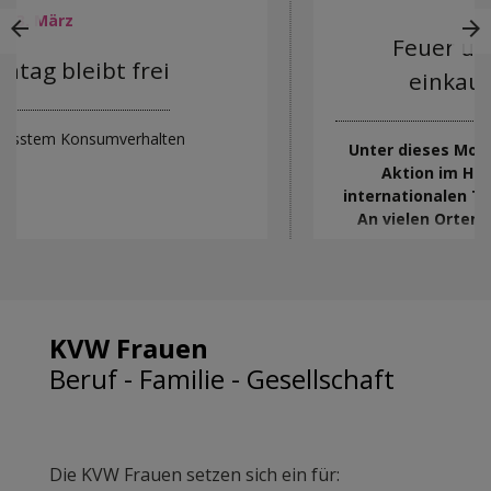
arrow_back
arrow_forward
Feuer und Flamme für den
einkaufsfreien Sonntag
Unter dieses Motto stellen die KVW Frauen ihre
Aktion im Hinblick auf den 3. März, den
internationalen Tag des arbeitsfreien Sonntags.
An vielen Orten und Kirchen Südtirols werden
Streichholzschachteln mit der Aufschrift: “Feuer
und Flamme für den einkaufsfreien Sonntag“
verteilt.
KVW Frauen
Beruf - Familie - Gesellschaft
Die KVW Frauen setzen sich ein für: