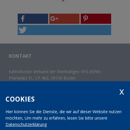
KONTAKT
Katholischer Verband der Werktätigen VFG (KVW)
Pfarrplatz 31, CP 463, 39100 Bozen
Tel.
+39 0471 300 214
Fax +39 0471 982 867
landesleitung@kvw.org
COOKIES
Hier können Sie die Dienste, die wir auf dieser Website nutzen
Impressum
|
Datenschutz
|
Transparenz
möchten,
Um mehr zu erfahren, lesen Sie bitte unsere
Mwst.-Nr. 01163950213 | St.-Nr. 80006160214
Datenschutzerklärung
INTERESSENSGRUPPEN IM
KVW DIENSTE