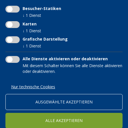
KVW Arche
KVW
Frauen im KVW
KVW Bildung
Besucher-Statiken
KVW Hilfsfonds
↓
1
Dienst
KVW Reisen
KVW Interessensgruppe
Patronat KVW-ACLI
Karten
für Verwitwete und
KVW Service
↓
1
Dienst
Alleinstehende
Grafische Darstellung
KVW Senioren
↓
1
Dienst
Hebammen im KVW
Südtiroler in der Welt
Alle Dienste aktivieren oder deaktivieren
Mit diesem Schalter können Sie alle Dienste aktivieren
oder deaktivieren.
MITGLIED WERDEN
Nur technische Cookies
AUSGEWÄHLTE AKZEPTIEREN
Ich will KVW Mitglied werden
ALLE AKZEPTIEREN
WEITER