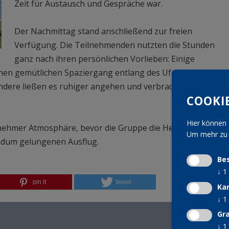
Zeit für Austausch und Gespräche war.
Der Nachmittag stand anschließend zur freien 
Verfügung. Die Teilnehmenden nutzten die Stunden 
ganz nach ihren persönlichen Vorlieben: Einige 
en gemütlichen Spaziergang entlang des Ufers oder 
andere ließen es ruhiger angehen und verbrachten die Zeit 
COOKI
Hier können 
ehmer Atmosphäre, bevor die Gruppe die Heimreise antrat 
Um mehr zu e
ndum gelungenen Ausflug.
Be
↓
1
pin it
tweet
Ka
↓
1
Gra
↓
1