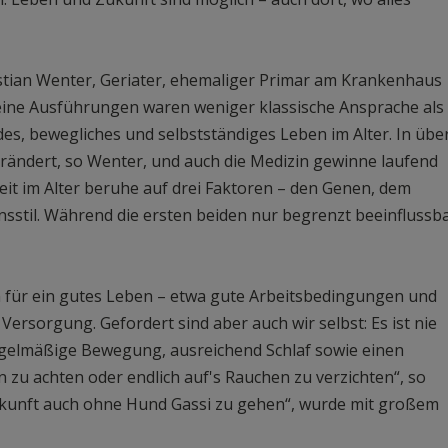
ristian Wenter, Geriater, ehemaliger Primar am Krankenhaus
ine Ausführungen waren weniger klassische Ansprache als
des, bewegliches und selbstständiges Leben im Alter. In übe
erändert, so Wenter, und auch die Medizin gewinne laufend
eit im Alter beruhe auf drei Faktoren – den Genen, dem
stil. Während die ersten beiden nur begrenzt beeinflussb
n für ein gutes Leben – etwa gute Arbeitsbedingungen und
ersorgung. Gefordert sind aber auch wir selbst: Es ist nie
gelmäßige Bewegung, ausreichend Schlaf sowie einen
zu achten oder endlich auf's Rauchen zu verzichten“, so
ukunft auch ohne Hund Gassi zu gehen“, wurde mit großem