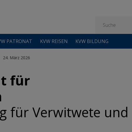
VW PATRONAT
KVW REISEN
KVW BILDUNG
24. März 2026
t für
n
g für Verwitwete und