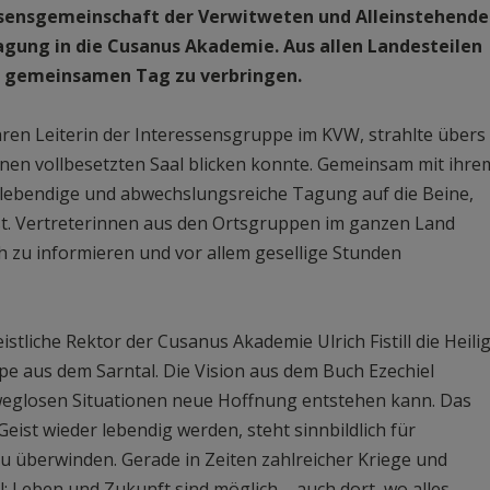
sensgemeinschaft der Verwitweten und Alleinstehende
tagung in die Cusanus Akademie. Aus allen Landesteilen
 gemeinsamen Tag zu verbringen.
hren Leiterin der Interessensgruppe im KVW, strahlte übers
 einen vollbesetzten Saal blicken konnte. Gemeinsam mit ihre
e lebendige und abwechslungsreiche Tagung auf die Beine,
r ist. Vertreterinnen aus den Ortsgruppen im ganzen Land
h zu informieren und vor allem gesellige Stunden
tliche Rektor der Cusanus Akademie Ulrich Fistill die Heili
pe aus dem Sarntal. Die Vision aus dem Buch Ezechiel
sweglosen Situationen neue Hoffnung entstehen kann. Das
Geist wieder lebendig werden, steht sinnbildlich für
zu überwinden. Gerade in Zeiten zahlreicher Kriege und
l: Leben und Zukunft sind möglich – auch dort, wo alles