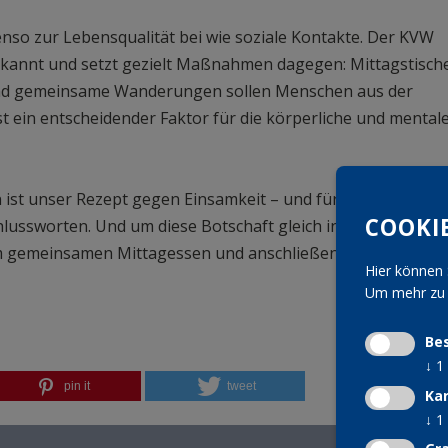
so zur Lebensqualität bei wie soziale Kontakte. Der KVW
erkannt und setzt gezielt Maßnahmen dagegen: Mittagstisch
und gemeinsame Wanderungen sollen Menschen aus der
st ein entscheidender Faktor für die körperliche und mental
ist unser Rezept gegen Einsamkeit – und für ein gesundes
COOKI
hlussworten. Und um diese Botschaft gleich in die Tat
em gemeinsamen Mittagessen und anschließendem gesellige
Hier können 
Um mehr zu e
Be
↓
1
pin it
tweet
Ka
↓
1