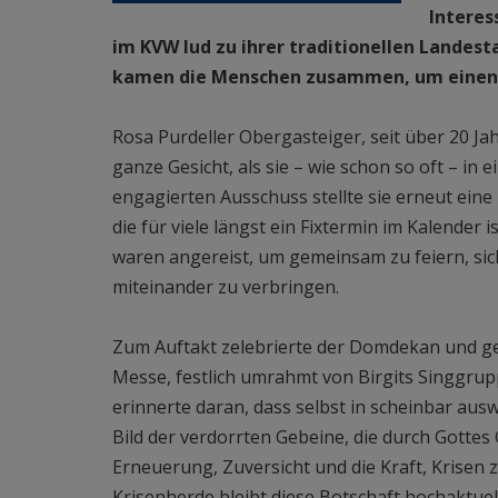
Interes
im KVW lud zu ihrer traditionellen Landes
kamen die Menschen zusammen, um einen
Rosa Purdeller Obergasteiger, seit über 20 Ja
ganze Gesicht, als sie – wie schon so oft – in
engagierten Ausschuss stellte sie erneut ein
die für viele längst ein Fixtermin im Kalende
waren angereist, um gemeinsam zu feiern, sic
miteinander zu verbringen.
Zum Auftakt zelebrierte der Domdekan und geis
Messe, festlich umrahmt von Birgits Singgrup
erinnerte daran, dass selbst in scheinbar au
Bild der verdorrten Gebeine, die durch Gottes 
Erneuerung, Zuversicht und die Kraft, Krisen 
Krisenherde bleibt diese Botschaft hochaktuel