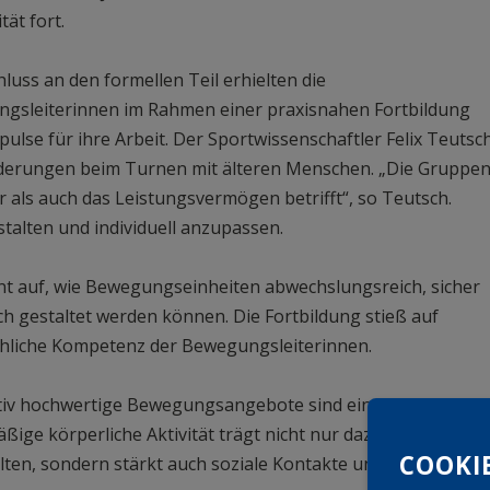
tät fort.
luss an den formellen Teil erhielten die
gsleiterinnen im Rahmen einer praxisnahen Fortbildung
ulse für ihre Arbeit. Der Sportwissenschaftler Felix Teutsc
derungen beim Turnen mit älteren Menschen. „Die Gruppe
r als auch das Leistungsvermögen betrifft“, so Teutsch.
stalten und individuell anzupassen.
nt auf, wie Bewegungseinheiten abwechslungsreich, sicher
h gestaltet werden können. Die Fortbildung stieß auf
achliche Kompetenz der Bewegungsleiterinnen.
ativ hochwertige Bewegungsangebote sind ein zentraler
ßige körperliche Aktivität trägt nicht nur dazu bei, Mobilitä
COOKI
lten, sondern stärkt auch soziale Kontakte und beugt