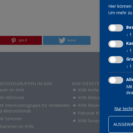
Hier können 
Um mehr zu e
Be
↓
1
pin it
tweet
Ka
↓
1
Gra
↓
1
All
RESSENSGRUPPEN IM KVW
KVW DIENSTE
Mit
auen im KVW
KVW Arche
dea
W Hilfsfonds
KVW Bildung
W Interessensgruppe für Verwitwete
KVW Reisen
Nur techn
d Alleinstehende
Patronat KVW-ACLI
W Senioren
KVW Service
AUSGEWÄ
ebammen im KVW