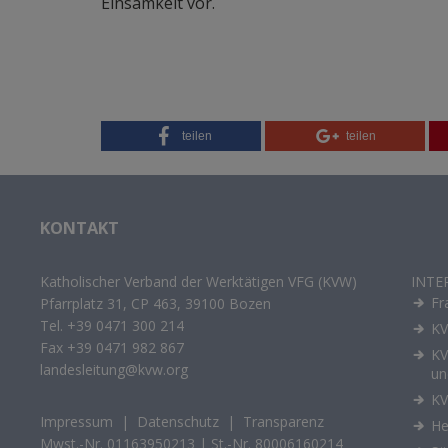
Einsamkeit vor.
teilen
teilen
KONTAKT
Katholischer Verband der Werktätigen VFG (KVW)
INTE
Fr
Pfarrplatz 31, CP 463, 39100 Bozen
Tel.
+39 0471 300 214
KV
Fax +39 0471 982 867
KV
landesleitung@kvw.org
un
KV
Impressum
|
Datenschutz
|
Transparenz
H
Mwst.-Nr. 01163950213 | St.-Nr. 80006160214