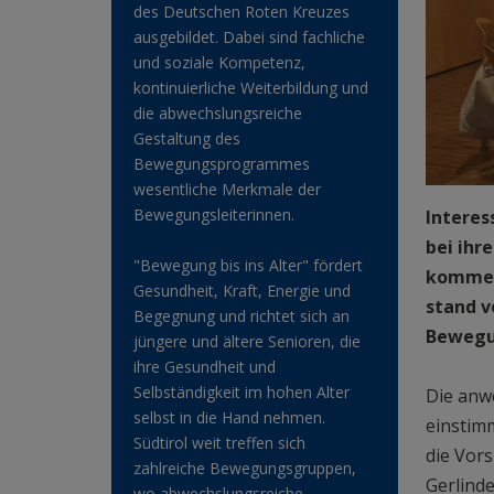
des Deutschen Roten Kreuzes
ausgebildet. Dabei sind fachliche
und soziale Kompetenz,
kontinuierliche Weiterbildung und
die abwechslungsreiche
Gestaltung des
Bewegungsprogrammes
wesentliche Merkmale der
Bewegungsleiterinnen.
Interes
bei ihr
"Bewegung bis ins Alter" fördert
kommend
Gesundheit, Kraft, Energie und
stand v
Begegnung und richtet sich an
Bewegun
jüngere und ältere Senioren, die
ihre Gesundheit und
Selbständigkeit im hohen Alter
Die anw
selbst in die Hand nehmen.
einstimm
Südtirol weit treffen sich
die Vors
zahlreiche Bewegungsgruppen,
Gerlinde
wo abwechslungsreiche