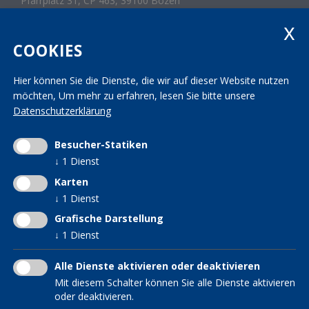
Pfarrplatz 31, CP 463, 39100 Bozen
Tel.
+39 0471 300 214
Fax +39 0471 982 867
landesleitung@kvw.org
COOKIES
Hier können Sie die Dienste, die wir auf dieser Website nutzen
Impressum
|
Datenschutz
|
Transparenz
möchten,
Um mehr zu erfahren, lesen Sie bitte unsere
Mwst.-Nr. 01163950213 | St.-Nr. 80006160214
Datenschutzerklärung
INTERESSENSGRUPPEN IM
KVW DIENSTE
KVW Arche
KVW
Frauen im KVW
Besucher-Statiken
KVW Bildung
KVW Hilfsfonds
↓
1
Dienst
KVW Reisen
KVW Interessensgruppe
Patronat KVW-ACLI
Karten
für Verwitwete und
↓
1
Dienst
KVW Service
Alleinstehende
Grafische Darstellung
KVW Senioren
↓
1
Dienst
Hebammen im KVW
Südtiroler in der Welt
Alle Dienste aktivieren oder deaktivieren
Mit diesem Schalter können Sie alle Dienste aktivieren
oder deaktivieren.