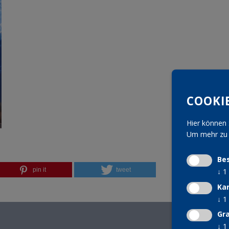
COOKI
Hier können 
Um mehr zu e
Be
pin it
tweet
↓
1
Ka
↓
1
Gra
↓
1