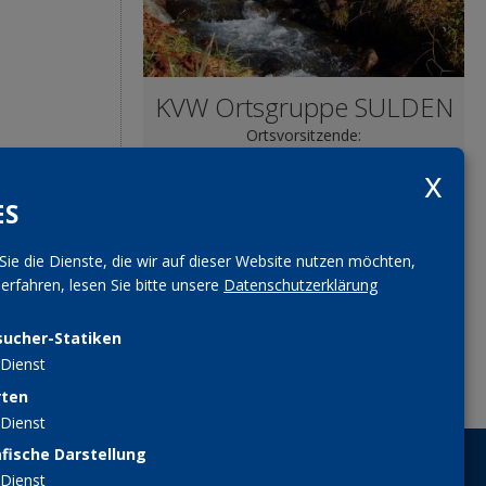
KVW Ortsgruppe SULDEN
Ortsvorsitzende:
Frau Reinstadler Michela Stecher
E-Mail Adresse
ES
sulden
@kvw.org
Sie die Dienste, die wir auf dieser Website nutzen möchten,
rfahren, lesen Sie bitte unsere
Datenschutzerklärung
sucher-Statiken
teilen
teilen
Dienst
pin it
tweet
rten
Dienst
fische Darstellung
MITGLIED WERDEN
Dienst