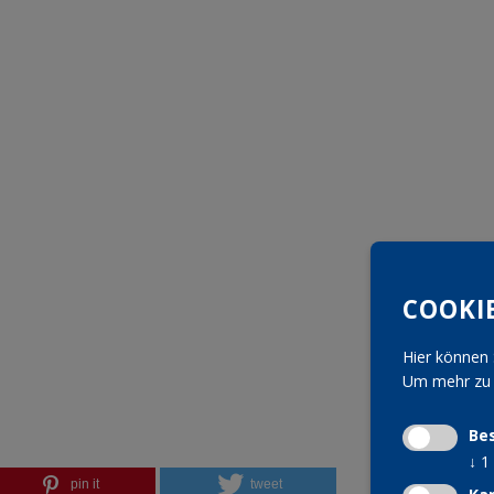
COOKI
Hier können 
Um mehr zu e
Be
↓
1
pin it
tweet