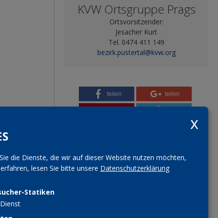
KVW Ortsgruppe Prags
Ortsvorsitzender:
Jesacher Kurt
Tel. 0474 411 149
bezirk.pustertal@kvw.org
teilen
teilen
pin it
tweet
ES
Sie die Dienste, die wir auf dieser Website nutzen möchten,
rfahren, lesen Sie bitte unsere
Datenschutzerklärung
sucher-Statiken
Dienst