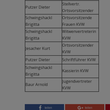
Stellvertr.
Putzer Dieter
Ortsvorsitzender
Schwingshackl
Ortsvorsitzende
Brigitta
Frauen KVW
Schwingshackl
Witwenvertreterin
Brigitta
KVW
Ortsvorsitzender
Jesacher Kurt
KVW
Putzer Dieter
Schriftführer KVW
Schwingshackl
Kassierin KVW
Brigitta
Jugendvertreter
Baur Arnold
KVW
teilen
teilen