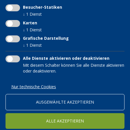
Frauen im KVW
KVW Bildung
Besucher-Statiken
KVW Hilfsfonds
↓
1
Dienst
KVW Reisen
KVW Interessensgruppe
Patronat KVW-ACLI
Karten
für Verwitwete und
↓
1
Dienst
KVW Service
Alleinstehende
Grafische Darstellung
KVW Senioren
↓
1
Dienst
Hebammen im KVW
Südtiroler in der Welt
Alle Dienste aktivieren oder deaktivieren
Mit diesem Schalter können Sie alle Dienste aktivieren
oder deaktivieren.
MITGLIED WERDEN
Nur technische Cookies
AUSGEWÄHLTE AKZEPTIEREN
Ich will KVW Mitglied werden
ALLE AKZEPTIEREN
WEITER