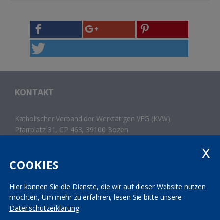
KONTAKT
Katholischer Verband der Werktätigen VFG (KVW)
Pfarrplatz 31, CP 463, 39100 Bozen
Tel.
+39 0471 300 214
Fax +39 0471 982 867
landesleitung@kvw.org
COOKIES
Hier können Sie die Dienste, die wir auf dieser Website nutzen
Impressum
|
Datenschutz
|
Transparenz
möchten,
Um mehr zu erfahren, lesen Sie bitte unsere
Mwst.-Nr. 01163950213 | St.-Nr. 80006160214
Datenschutzerklärung
INTERESSENSGRUPPEN IM
KVW DIENSTE
KVW Arche
KVW