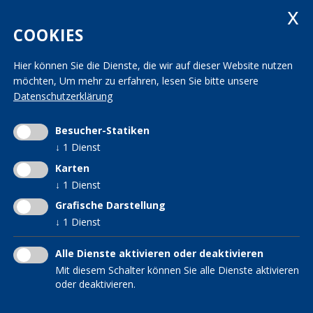
Fax +39 0471 982 867
landesleitung@kvw.org
COOKIES
Hier können Sie die Dienste, die wir auf dieser Website nutzen
Impressum
|
Datenschutz
|
Transparenz
möchten,
Um mehr zu erfahren, lesen Sie bitte unsere
Mwst.-Nr. 01163950213 | St.-Nr. 80006160214
Datenschutzerklärung
INTERESSENSGRUPPEN IM
KVW DIENSTE
KVW Arche
KVW
Frauen im KVW
KVW Bildung
Besucher-Statiken
KVW Hilfsfonds
↓
1
Dienst
KVW Reisen
KVW Interessensgruppe
Patronat KVW-ACLI
Karten
für Verwitwete und
↓
1
Dienst
KVW Service
Alleinstehende
Grafische Darstellung
KVW Senioren
↓
1
Dienst
Hebammen im KVW
Südtiroler in der Welt
Alle Dienste aktivieren oder deaktivieren
Mit diesem Schalter können Sie alle Dienste aktivieren
oder deaktivieren.