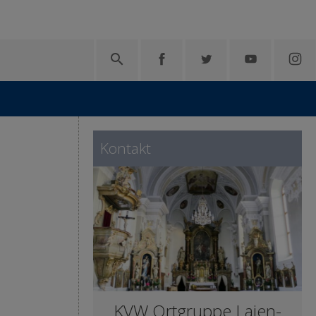

Kontakt
KVW Ortgruppe Lajen-