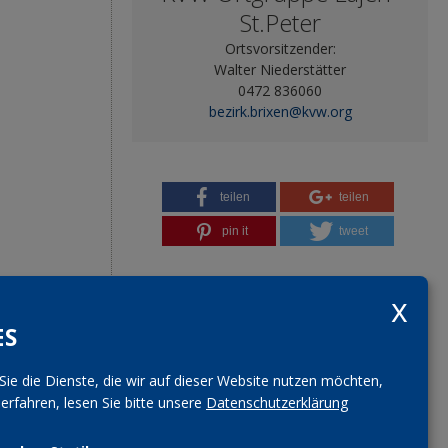
St.Peter
Ortsvorsitzender:
Walter Niederstätter
0472 836060
bezirk.brixen@kvw.org
teilen
teilen
pin it
tweet
ES
Sie die Dienste, die wir auf dieser Website nutzen möchten,
rfahren, lesen Sie bitte unsere
Datenschutzerklärung