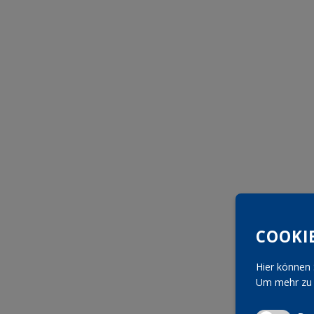
COOKI
Hier können 
Um mehr zu e