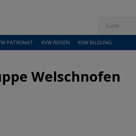
VW PATRONAT
KVW REISEN
KVW BILDUNG
uppe Welschnofen