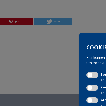
pin it
tweet
COOKI
Hier können 
Um mehr zu e
Be
↓
1
Ka
↓
1
Gra
↓
1