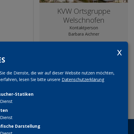
KVW Ortsgruppe
Welschnofen
Kontaktperson
Barbara Aichner
bezirk.bozen@kvw.org
ES
Foto: Tourismusverband Eggental,
Othmar Seehauser
Sie die Dienste, die wir auf dieser Website nutzen möchten,
rfahren, lesen Sie bitte unsere
Datenschutzerklärung
sucher-Statiken
teilen
teilen
Dienst
pin it
tweet
rten
Dienst
fische Darstellung
MITGLIED WERDEN
Dienst